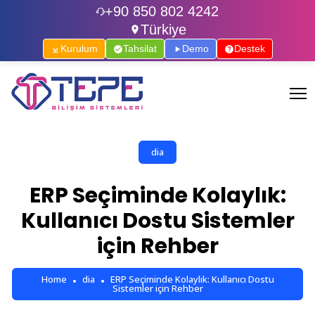
+90 850 802 4242
Türkiye
Kurulum
Tahsilat
Demo
Destek
dia
ERP Seçiminde Kolaylık:
Kullanıcı Dostu Sistemler
için Rehber
Home
dia
ERP Seçiminde Kolaylık: Kullanıcı Dostu
Sistemler için Rehber