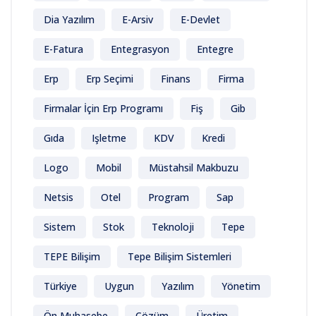
Dia Yazılım
E-Arsiv
E-Devlet
E-Fatura
Entegrasyon
Entegre
Erp
Erp Seçimi
Finans
Firma
Firmalar İçin Erp Programı
Fiş
Gib
Gıda
Işletme
KDV
Kredi
Logo
Mobil
Müstahsil Makbuzu
Netsis
Otel
Program
Sap
Sistem
Stok
Teknoloji
Tepe
TEPE Bilişim
Tepe Bilişim Sistemleri
Türkiye
Uygun
Yazılım
Yönetim
Ön Muhasebe
Çözüm
Üretim