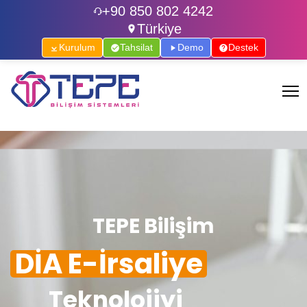
+90 850 802 4242
Türkiye
Kurulum
Tahsilat
Demo
Destek
TEPE Bilişim
DİA E-İrsaliye
Teknolojiyi