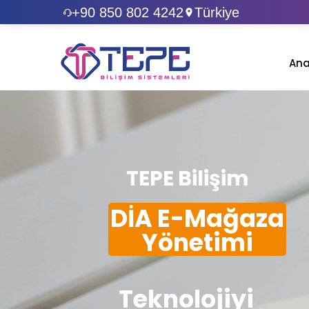
+90 850 802 4242
Türkiye
Ana
TEPE Bilişim
DİA E-Mağaza
Yönetimi
Teknolojiyi