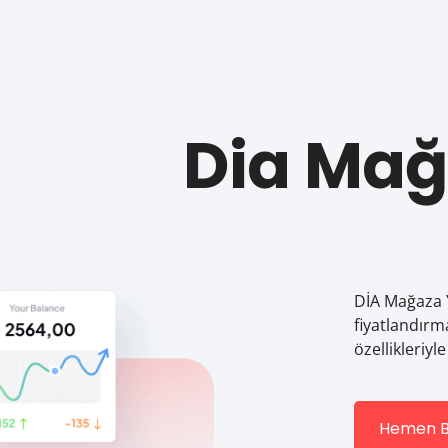
Dia Mağ
DİA Mağaza Y
fiyatlandırma
özellikleriy
Hemen B