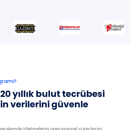
gramı?
20 yıllık bulut tecrübesi
zin verilerini güvenle
erakende işletmelerin operasyonel süreçlerini