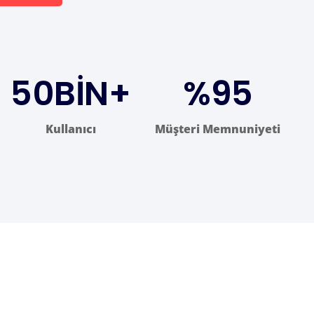
50
BİN+
%
95
Kullanıcı
Müşteri Memnuniyeti