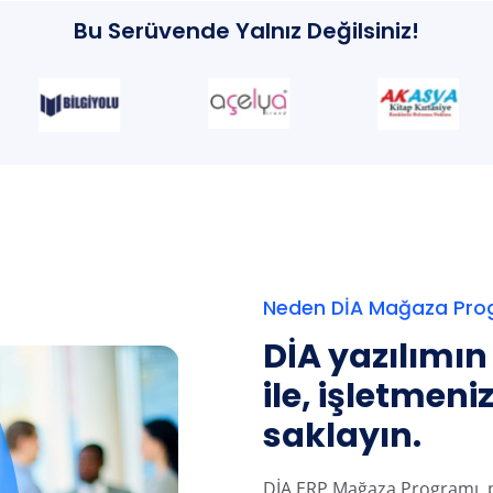
Bu Serüvende Yalnız Değilsiniz!
Neden DİA Mağaza Pro
DİA yazılımın 
ile, işletmeni
saklayın.
DİA ERP Mağaza Programı, p