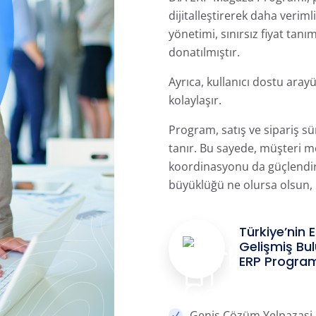
dijitalleştirerek daha verimli
yönetimi, sınırsız fiyat tanı
donatılmıştır.
Ayrıca, kullanıcı dostu ara
kolaylaşır.
Program, satış ve sipariş s
tanır.
Bu sayede, müşteri mem
koordinasyonu da güçlendir
büyüklüğü ne olursa olsun, 
Türkiye’nin 
Gelişmiş Bul
ERP Progra
Geniş Çözüm Yelpazasi