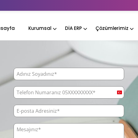
sayfa
Kurumsal
DİA ERP
Çözümlerimiz
Turkey
+90