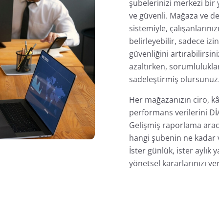
şubelerinizi merkezi bir
ve güvenli. Mağaza ve d
sistemiyle, çalışanlarınız
belirleyebilir, sadece izi
güvenliğini artırabilirsi
azaltırken, sorumlulukları
sadeleştirmiş olursunuz
Her mağazanızın ciro, kâr
performans verilerini DİA
Gelişmiş raporlama aracı 
hangi şubenin ne kadar ve
İster günlük, ister aylık
yönetsel kararlarınızı ver
Know More About Us