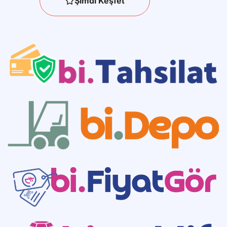
Şimdi Keşfet