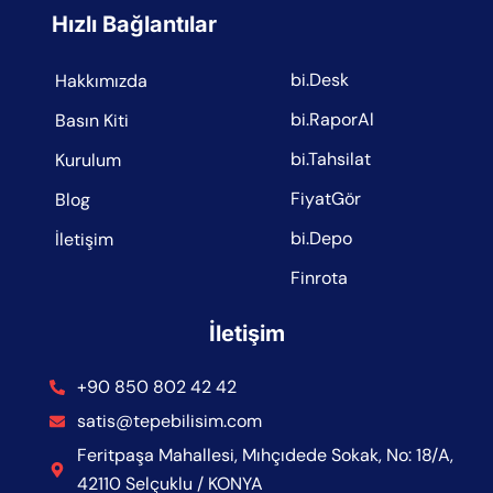
Hızlı Bağlantılar
bi.Desk
Hakkımızda
bi.RaporAl
Basın Kiti
bi.Tahsilat
Kurulum
FiyatGör
Blog
bi.Depo
İletişim
Finrota
İletişim
+90 850 802 42 42
satis@tepebilisim.com
Feritpaşa Mahallesi, Mıhçıdede Sokak, No: 18/A,
42110 Selçuklu / KONYA