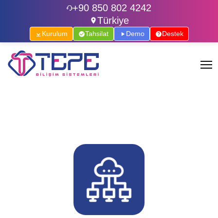
+90 850 802 4242
Türkiye
Kurulum
Tahsilat
Demo
Destek