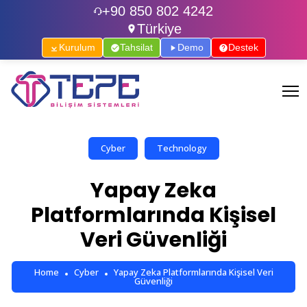
+90 850 802 4242
Türkiye
Kurulum
Tahsilat
Demo
Destek
Cyber
Technology
Yapay Zeka
Platformlarında Kişisel
Veri Güvenliği
Home
Cyber
Yapay Zeka Platformlarında Kişisel Veri
Güvenliği