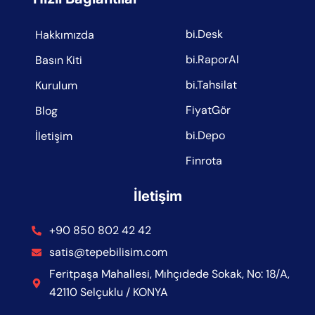
bi.Desk
Hakkımızda
bi.RaporAl
Basın Kiti
bi.Tahsilat
Kurulum
FiyatGör
Blog
bi.Depo
İletişim
Finrota
İletişim
+90 850 802 42 42
satis@tepebilisim.com
Feritpaşa Mahallesi, Mıhçıdede Sokak, No: 18/A,
42110 Selçuklu / KONYA