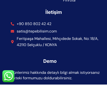
Finrota
İletişim
+90 850 802 42 42
satis@tepebilisim.com
Feritpaşa Mahallesi, Mıhçıdede Sokak, No: 18/A,
42110 Selçuklu / KONYA
Demo
Ürünlerimiz hakkında detaylı bilgi almak istiyorsanız
linkteki formumuzu doldurabilirsiniz.
Demo Talebi İçin Tıklayınız