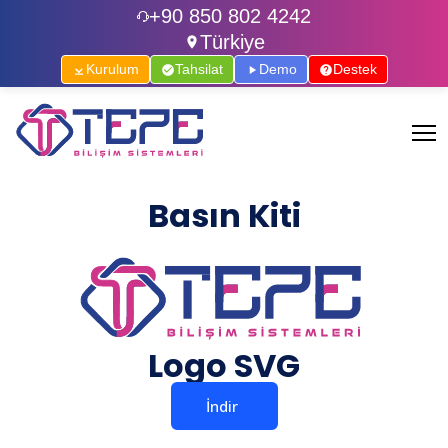
+90 850 802 4242
Türkiye
Kurulum
Tahsilat
Demo
Destek
Basın Kiti
Logo SVG
İndir