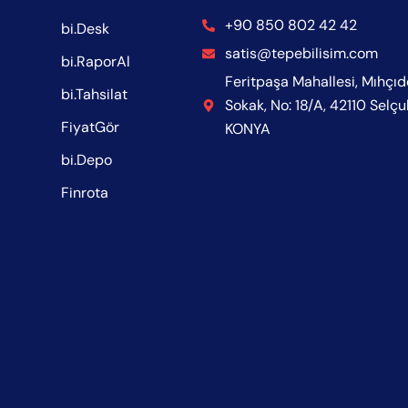
+90 850 802 42 42
bi.Desk
satis@tepebilisim.com
bi.RaporAl
Feritpaşa Mahallesi, Mıhçı
bi.Tahsilat
Sokak, No: 18/A, 42110 Selçu
FiyatGör
KONYA
bi.Depo
Finrota