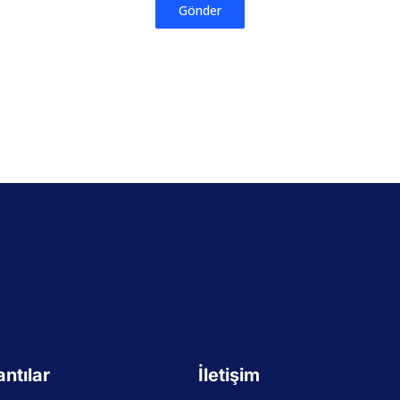
Gönder
antılar
İletişim