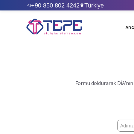
+90 850 802 4242
Türkiye
Ana
Formu doldurarak DİA’nın 