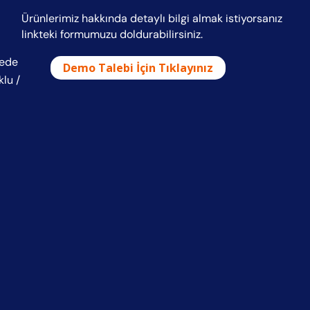
Ürünlerimiz hakkında detaylı bilgi almak istiyorsanız
linkteki formumuzu doldurabilirsiniz.
dede
Demo Talebi İçin Tıklayınız
klu /