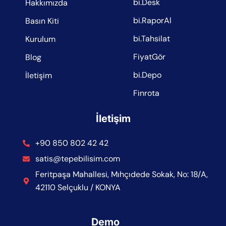
bi.Desk
Hakkımızda
bi.RaporAl
Basın Kiti
bi.Tahsilat
Kurulum
FiyatGör
Blog
bi.Depo
İletişim
Finrota
İletişim
+90 850 802 42 42
satis@tepebilisim.com
Feritpaşa Mahallesi, Mıhçıdede Sokak, No: 18/A,
42110 Selçuklu / KONYA
Demo