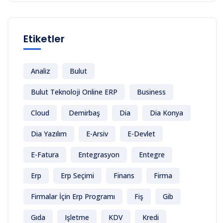
Etiketler
Analiz
Bulut
Bulut Teknoloji Online ERP
Business
Cloud
Demirbaş
Dia
Dia Konya
Dia Yazılım
E-Arsiv
E-Devlet
E-Fatura
Entegrasyon
Entegre
Erp
Erp Seçimi
Finans
Firma
Firmalar İçin Erp Programı
Fiş
Gib
Gıda
Işletme
KDV
Kredi