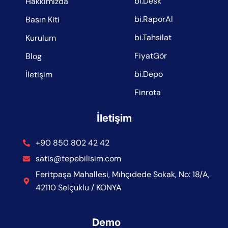
bi.Desk
Hakkımızda
bi.RaporAl
Basın Kiti
bi.Tahsilat
Kurulum
FiyatGör
Blog
bi.Depo
İletişim
Finrota
İletişim
+90 850 802 42 42
satis@tepebilisim.com
Feritpaşa Mahallesi, Mıhçıdede Sokak, No: 18/A,
42110 Selçuklu / KONYA
Demo