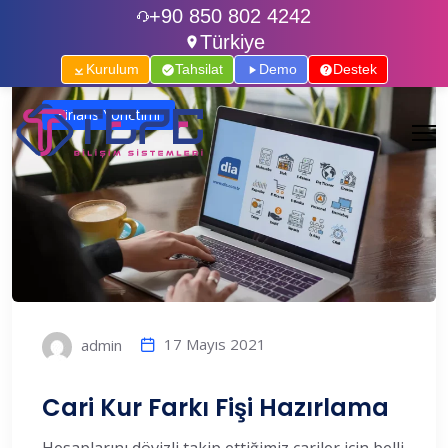
+90 850 802 4242
Türkiye
Kurulum
Tahsilat
Demo
Destek
Finans Yönetimi
17 Mayıs 2021
admin
Cari Kur Farkı Fişi Hazırlama
Hesaplarını dövizli takip ettiğimiz cariler için belli