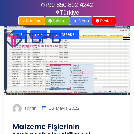
+90 850 802 4242
Türkiye
Kurulum
Tahsilat
Demo
Destek
dia
ERP
Muhasebe
23 Mayıs 2022
admin
Malzeme Fişlerinin