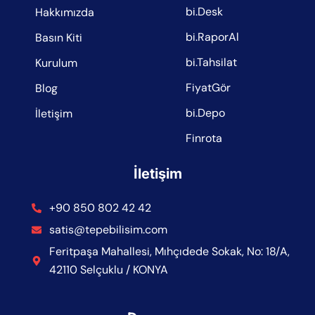
bi.Desk
Hakkımızda
bi.RaporAl
Basın Kiti
bi.Tahsilat
Kurulum
FiyatGör
Blog
bi.Depo
İletişim
Finrota
İletişim
+90 850 802 42 42
satis@tepebilisim.com
Feritpaşa Mahallesi, Mıhçıdede Sokak, No: 18/A,
42110 Selçuklu / KONYA