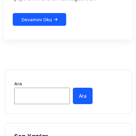
Devamını Oku
Ara
Ara