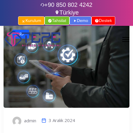
+90 850 802 4242
Türkiye
Kurulum
Tahsilat
Demo
Destek
ERP
3 Aralık 2024
admin