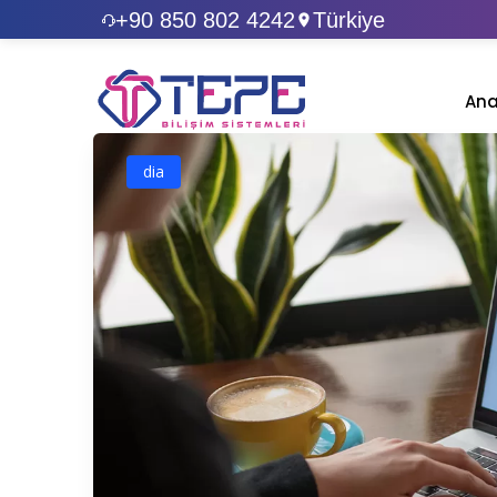
+90 850 802 4242
Türkiye
Ana
dia