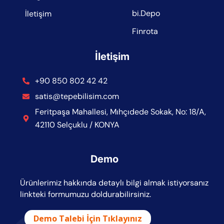
bi.Depo
İletişim
Finrota
İletişim
+90 850 802 42 42
satis@tepebilisim.com
Feritpaşa Mahallesi, Mıhçıdede Sokak, No: 18/A,
42110 Selçuklu / KONYA
Demo
Ürünlerimiz hakkında detaylı bilgi almak istiyorsanız
linkteki formumuzu doldurabilirsiniz.
Demo Talebi İçin Tıklayınız