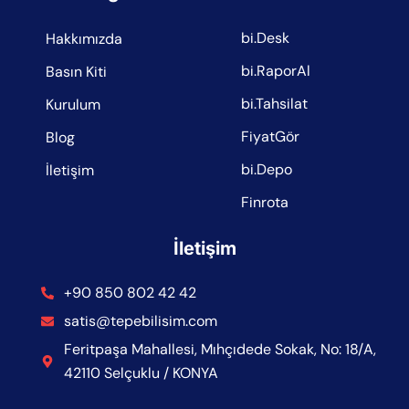
bi.Desk
Hakkımızda
bi.RaporAl
Basın Kiti
bi.Tahsilat
Kurulum
FiyatGör
Blog
bi.Depo
İletişim
Finrota
İletişim
+90 850 802 42 42
satis@tepebilisim.com
Feritpaşa Mahallesi, Mıhçıdede Sokak, No: 18/A,
42110 Selçuklu / KONYA