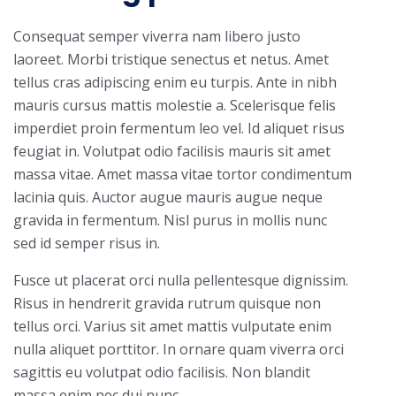
Consequat semper viverra nam libero justo
laoreet. Morbi tristique senectus et netus. Amet
tellus cras adipiscing enim eu turpis. Ante in nibh
mauris cursus mattis molestie a. Scelerisque felis
imperdiet proin fermentum leo vel. Id aliquet risus
feugiat in. Volutpat odio facilisis mauris sit amet
massa vitae. Amet massa vitae tortor condimentum
lacinia quis. Auctor augue mauris augue neque
gravida in fermentum. Nisl purus in mollis nunc
sed id semper risus in.
Fusce ut placerat orci nulla pellentesque dignissim.
Risus in hendrerit gravida rutrum quisque non
tellus orci. Varius sit amet mattis vulputate enim
nulla aliquet porttitor. In ornare quam viverra orci
sagittis eu volutpat odio facilisis. Non blandit
massa enim nec dui nunc.