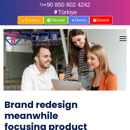
+90 850 802 4242
Türkiye
Kurulum
Tahsilat
Demo
Destek
Brand redesign
meanwhile
focusing product