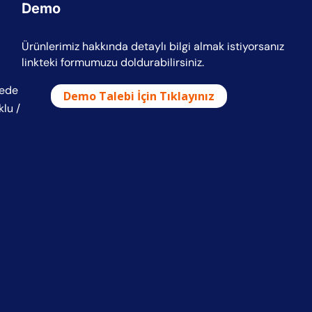
Demo
Ürünlerimiz hakkında detaylı bilgi almak istiyorsanız
linkteki formumuzu doldurabilirsiniz.
dede
Demo Talebi İçin Tıklayınız
klu /