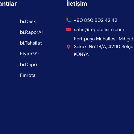
antılar
İletişim
+90 850 802 42 42
bi.Desk
satis@tepebilisim.com
bi.RaporAl
Feritpaşa Mahallesi, Mıhçı
bi.Tahsilat
Sokak, No: 18/A, 42110 Selçu
FiyatGör
KONYA
bi.Depo
Finrota