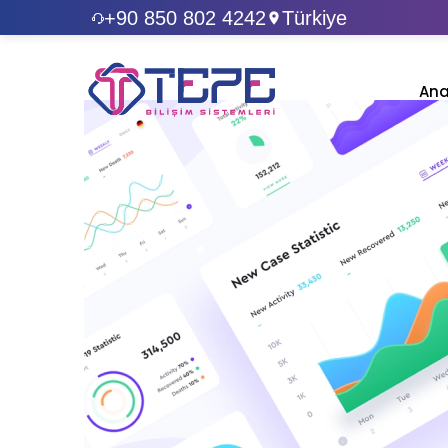
+90 850 802 4242
Türkiye
Ana