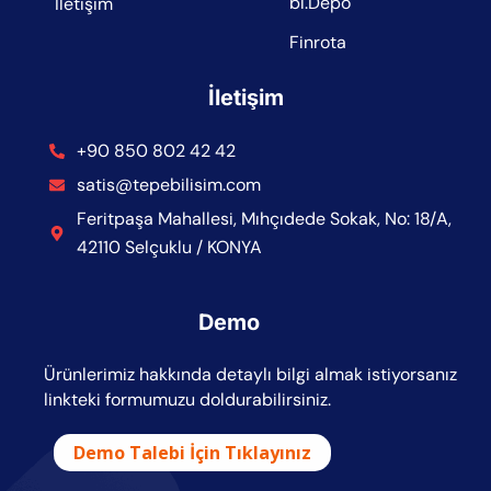
bi.Depo
İletişim
Finrota
İletişim
+90 850 802 42 42
satis@tepebilisim.com
Feritpaşa Mahallesi, Mıhçıdede Sokak, No: 18/A,
42110 Selçuklu / KONYA
Demo
Ürünlerimiz hakkında detaylı bilgi almak istiyorsanız
linkteki formumuzu doldurabilirsiniz.
Demo Talebi İçin Tıklayınız