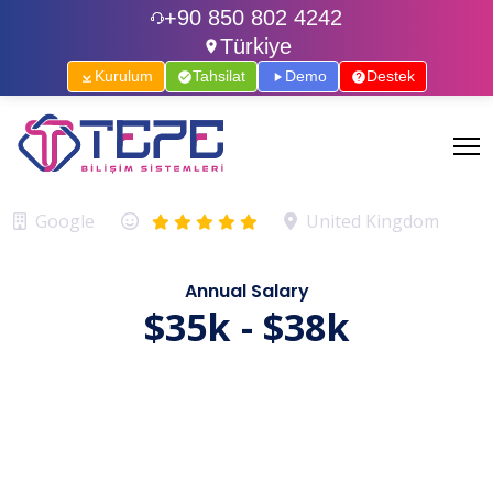
+90 850 802 4242
Türkiye
Kurulum
Tahsilat
Demo
Destek
SEO Expert
About The Company
Google
United Kingdom
Annual Salary
$35k - $38k