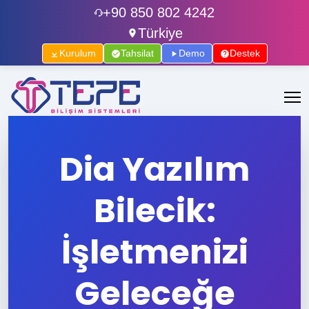
+90 850 802 4242
Türkiye
Kurulum
Tahsilat
Demo
Destek
Dia Yazılım
Bilecik:
İşletmenizi
Geleceğe